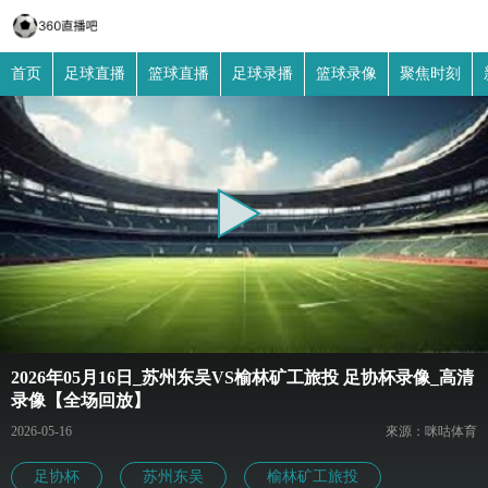
首页
足球直播
篮球直播
足球录播
篮球录像
聚焦时刻
2026年05月16日_苏州东吴VS榆林矿工旅投 足协杯录像_高清
录像【全场回放】
2026-05-16
來源：咪咕体育
足协杯
苏州东吴
榆林矿工旅投