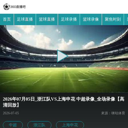
首页
足球直播
篮球直播
足球录播
篮球录像
聚焦时刻
2026年07月05日_浙江队VS上海申花 中超录像_全场录像【高
清回放】
2026-07-05
來源：咪咕体育
中超
浙江队
上海申花