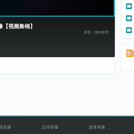
场录像【视频集锦】
來源：咪咕体育
球直播
足球录播
篮球录像