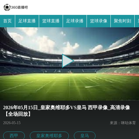
首页
足球直播
篮球直播
足球录播
篮球录像
聚焦时刻
2026年05月15日_皇家奥维耶多VS皇马 西甲录像_高清录像
【全场回放】
2026-05-15
來源：咪咕体育
西甲
皇家奥维耶多
皇马