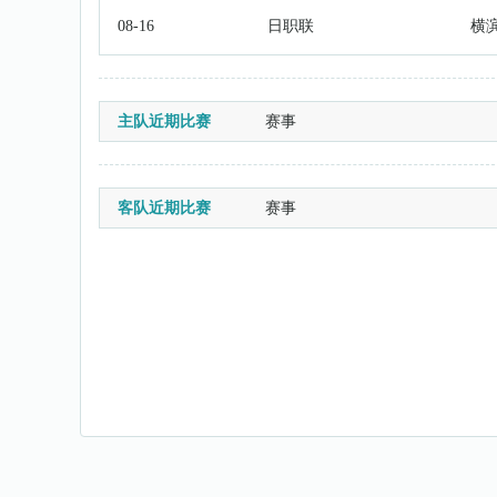
08-16
日职联
横
主队近期比赛
赛事
客队近期比赛
赛事