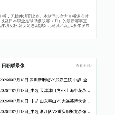
高清在线直播，无插件观看比赛。本站同步官方直播源准时
以及日本职业足球甲级联赛（J1）的最新赛事直
,潍坊女杯,韩女足总,瑞典3,北马其乙,厄瓜多尔发展
日职联录像
查看全部>
2026年07月18日 深圳新鹏城VS武汉三镇 中超_全场录像【视频集锦】
2026年07月18日_中超 天津津门虎VS上海申花录像_全场录像【高清回放】
2026年07月18日_中超 山东泰山VS大连英博录像_高清录像【全场回放】
2026年07月18日_中超 浙江队VS重庆铜梁龙录像_全场录像【高清回放】