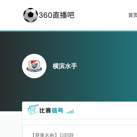
首
横滨水手
【赛事名称】
日职联