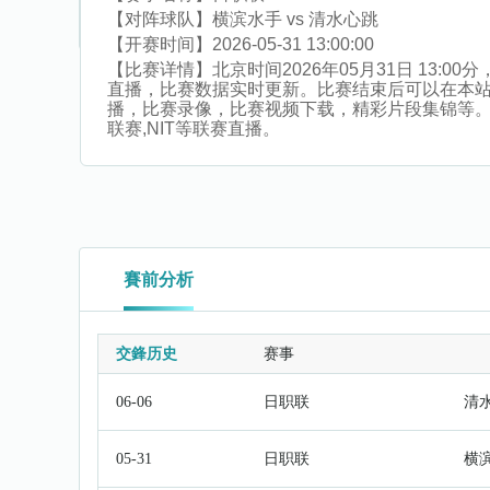
【对阵球队】
横滨水手 vs 清水心跳
【开赛时间】
2026-05-31 13:00:00
【比赛详情】
北京时间2026年05月31日 13
直播，比赛数据实时更新。比赛结束后可以在本站
播，比赛录像，比赛视频下载，精彩片段集锦等。同时还
联赛,NIT等联赛直播。
賽前分析
交鋒历史
赛事
06-06
日职联
清
05-31
日职联
横