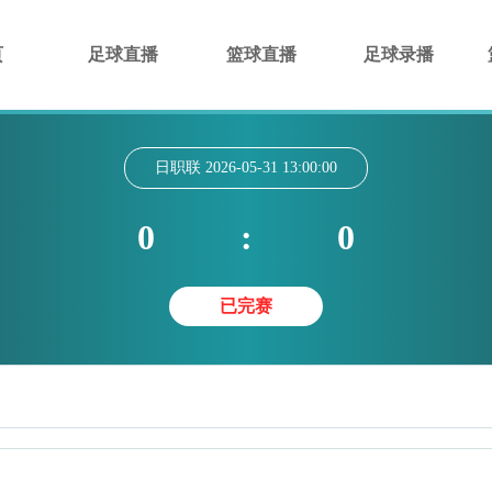
页
足球直播
篮球直播
足球录播
日职联
2026-05-31 13:00:00
0
:
0
已完赛