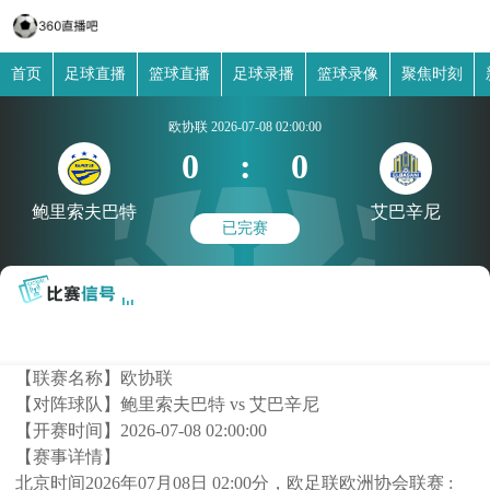
首页
足球直播
篮球直播
足球录播
篮球录像
聚焦时刻
欧协联
2026-07-08 02:00:00
0
:
0
鲍里索夫巴特
艾巴辛尼
已完赛
【联赛名称】
欧协联
【对阵球队】
鲍里索夫巴特 vs 艾巴辛尼
【开赛时间】
2026-07-08 02:00:00
【赛事详情】
北京时间2026年07月08日 02:00分，欧足联欧洲协会联赛 :