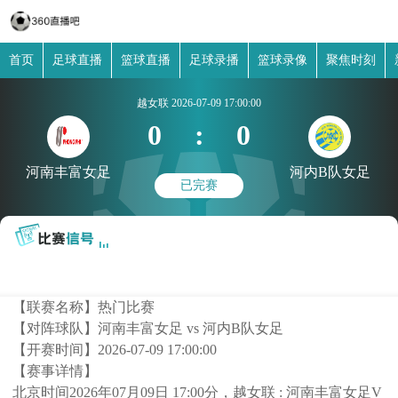
首页
足球直播
篮球直播
足球录播
篮球录像
聚焦时刻
越女联
2026-07-09 17:00:00
0
:
0
河南丰富女足
河内B队女足
已完赛
【联赛名称】
热门比赛
【对阵球队】
河南丰富女足 vs 河内B队女足
【开赛时间】
2026-07-09 17:00:00
【赛事详情】
北京时间2026年07月09日 17:00分，越女联 : 河南丰富女足V