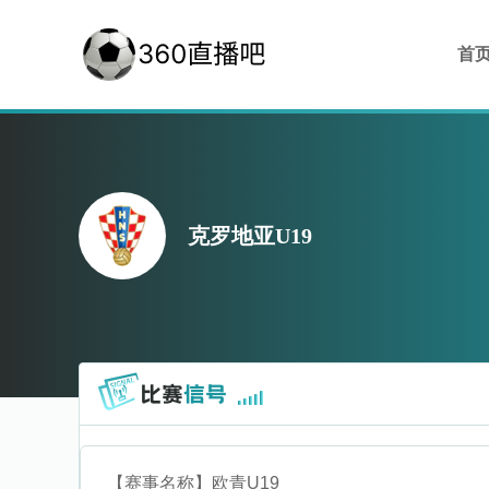
首
克罗地亚U19
【赛事名称】
欧青U19