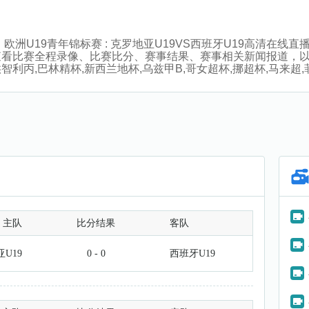
30分，欧洲U19青年锦标赛 : 克罗地亚U19VS西班牙U19高
看比赛全程录像、比赛比分、赛事结果、赛事相关新闻报道，以
丙,巴林精杯,新西兰地杯,乌兹甲B,哥女超杯,挪超杯,马来超,
主队
比分结果
客队
U19
0 - 0
西班牙U19