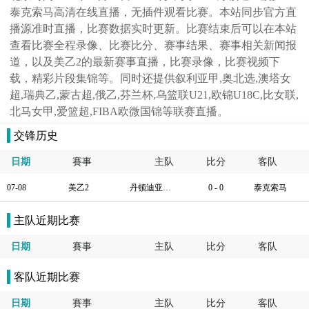
泰克索马高清在线直播，无插件观看比赛。本站同步官方直
播源准时直播，比赛数据实时更新。比赛结束后可以在本站
查看比赛全程录像、比赛比分、赛事结果、赛事相关新闻报
道，以及美乙2的最新赛事直播，比赛录像，比赛视频下
载，精彩片段集锦等。同时还提供叙利亚甲,奥北选,澳塔女
超,瑞典乙,蒙古超,俄乙,芬兰杯,乌篮联U21,欧锦U18C,比女联,
北马女甲,爱篮超,FIBA欧微国锦等联赛直播。
交锋历史
日期
賽事
主队
比分
客队
07-08
美乙2
丹顿迪亚波罗
0 - 0
泰克索马
主队近期比赛
日期
賽事
主队
比分
客队
客队近期比赛
日期
賽事
主队
比分
客队