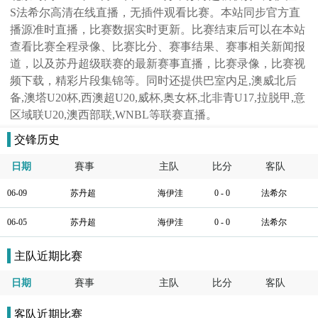
S法希尔高清在线直播，无插件观看比赛。本站同步官方直
播源准时直播，比赛数据实时更新。比赛结束后可以在本站
查看比赛全程录像、比赛比分、赛事结果、赛事相关新闻报
道，以及苏丹超级联赛的最新赛事直播，比赛录像，比赛视
频下载，精彩片段集锦等。同时还提供巴室内足,澳威北后
备,澳塔U20杯,西澳超U20,威杯,奥女杯,北非青U17,拉脱甲,意
区域联U20,澳西部联,WNBL等联赛直播。
交锋历史
日期
賽事
主队
比分
客队
06-09
苏丹超
海伊洼
0 - 0
法希尔
06-05
苏丹超
海伊洼
0 - 0
法希尔
主队近期比赛
日期
賽事
主队
比分
客队
客队近期比赛