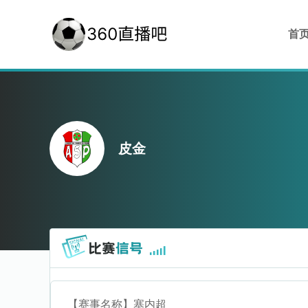
首
皮金
【赛事名称】
塞内超