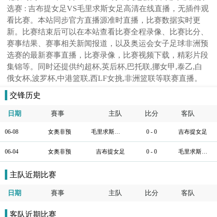
选赛 : 吉布提女足VS毛里求斯女足高清在线直播，无插件观
看比赛。本站同步官方直播源准时直播，比赛数据实时更
新。比赛结束后可以在本站查看比赛全程录像、比赛比分、
赛事结果、赛事相关新闻报道，以及奥运会女子足球非洲预
选赛的最新赛事直播，比赛录像，比赛视频下载，精彩片段
集锦等。同时还提供约超杯,英后杯,巴托联,挪女甲,泰乙,白
俄女杯,波罗杯,中港篮联,西LF女挑,非洲篮联等联赛直播。
交锋历史
日期
賽事
主队
比分
客队
06-08
女奥非预
毛里求斯女足
0 - 0
吉布提女足
06-04
女奥非预
吉布提女足
0 - 0
毛里求斯女足
主队近期比赛
日期
賽事
主队
比分
客队
客队近期比赛