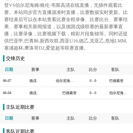
登VS伯尔尼海姆/格伦·韦斯高清在线直播，无插件观看比
赛。本站同步官方直播源准时直播，比赛数据实时更新。比
赛结束后可以在本站查看比赛全程录像、比赛比分、赛事结
果、赛事相关新闻报道，以及德国戊级联赛的最新赛事直
播，比赛录像，比赛视频下载，精彩片段集锦等。同时还提
供巴亚甲,巴青杯,新西坎联,西亚U16,德乙,克亚乙,危地LMM,
塞浦超杯,摩洛哥D2,爱篮超等联赛直播。
交锋历史
日期
賽事
主队
比分
客队
06-07
德戊
伯尔尼海姆/格伦·韦斯
0 - 0
巴德索登
06-04
德戊
巴德索登
0 - 0
伯尔尼海姆/格伦·韦斯
主队近期比赛
日期
賽事
主队
比分
客队
客队近期比赛