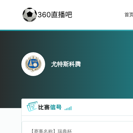
首
尤特斯科腾
【赛事名称】
瑞典杯