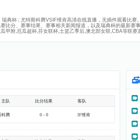
:30分，瑞典杯 : 尤特斯科腾VSIF维肯高清在线直播，无插件观
比赛比分、赛事结果、赛事相关新闻报道，以及瑞典杯的最新赛
瓜甲附,厄瓜超杯,芬女联杯,土篮乙季后,澳北部女联,CBA等联赛
主队
比分结果
客队
斯科腾
0 - 0
IF维肯