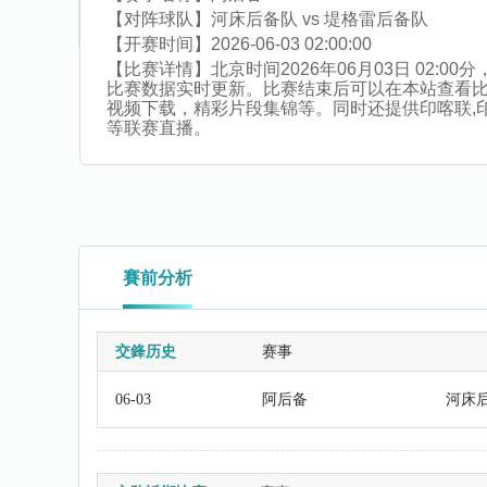
【对阵球队】
河床后备队 vs 堤格雷后备队
【开赛时间】
2026-06-03 02:00:00
【比赛详情】
北京时间2026年06月03日 02
比赛数据实时更新。比赛结束后可以在本站查看
视频下载，精彩片段集锦等。同时还提供印喀联,印华杯
等联赛直播。
賽前分析
交鋒历史
赛事
06-03
阿后备
河床