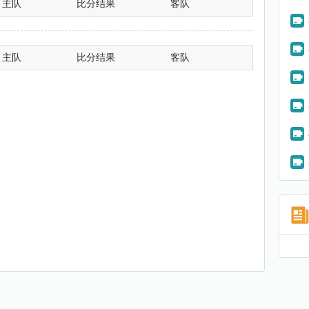
主队
比分结果
客队
主队
比分结果
客队