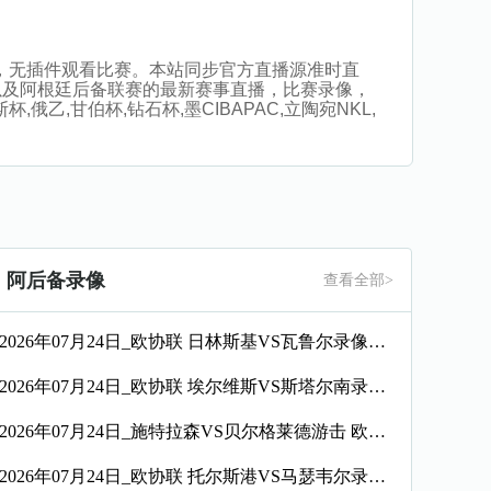
线直播，无插件观看比赛。本站同步官方直播源准时直
以及阿根廷后备联赛的最新赛事直播，比赛录像，
乙,甘伯杯,钻石杯,墨CIBAPAC,立陶宛NKL,
阿后备录像
查看全部>
2026年07月24日_欧协联 日林斯基VS瓦鲁尔录像_全场录像【高清回放】
2026年07月24日_欧协联 埃尔维斯VS斯塔尔南录像_高清录像【全场回放】
2026年07月24日_施特拉森VS贝尔格莱德游击 欧协联录像_全场录像【全场回放】
2026年07月24日_欧协联 托尔斯港VS马瑟韦尔录像_全场录像【高清回放】