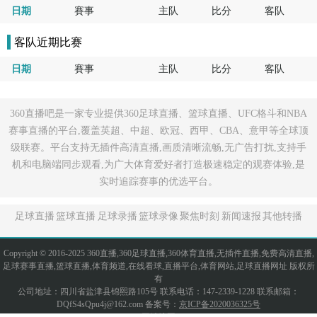
日期
賽事
主队
比分
客队
客队近期比赛
日期
賽事
主队
比分
客队
360直播吧是一家专业提供360足球直播、篮球直播、UFC格斗和NBA
赛事直播的平台,覆盖英超、中超、欧冠、西甲、CBA、意甲等全球顶
级联赛。平台支持无插件高清直播,画质清晰流畅,无广告打扰,支持手
机和电脑端同步观看,为广大体育爱好者打造极速稳定的观赛体验,是
实时追踪赛事的优选平台。
足球直播
篮球直播
足球录播
篮球录像
聚焦时刻
新闻速报
其他转播
Copyright © 2016-2025 360直播,360足球直播,360体育直播,无插件直播,免费高清直播,
足球赛事直播,篮球直播,体育频道,在线看球,直播平台,体育网站,足球直播网址 版权所
有
公司地址：四川省盐津县锦熙路105号 联系电话：147-2339-1228 联系邮箱：
DQfS4sQpu4j@162.com 备案号：
京ICP备2020036325号