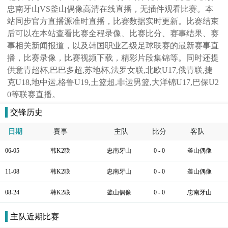
忠南牙山VS釜山偶像高清在线直播，无插件观看比赛。本
站同步官方直播源准时直播，比赛数据实时更新。比赛结束
后可以在本站查看比赛全程录像、比赛比分、赛事结果、赛
事相关新闻报道，以及韩国职业乙级足球联赛的最新赛事直
播，比赛录像，比赛视频下载，精彩片段集锦等。同时还提
供意青超杯,巴巴多超,苏地杯,法罗女联,北欧U17,俄青联,捷
克U18,地中运,格鲁U19,土篮超,非运男篮,大洋锦U17,巴保U2
0等联赛直播。
交锋历史
日期
賽事
主队
比分
客队
06-05
韩K2联
忠南牙山
0 - 0
釜山偶像
11-08
韩K2联
忠南牙山
0 - 0
釜山偶像
08-24
韩K2联
釜山偶像
0 - 0
忠南牙山
主队近期比赛