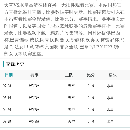
天空VS水星高清在线直播，无插件观看比赛。本站同步官
方直播源准时直播，比赛数据实时更新。比赛结束后可以在
本站查看比赛全程录像、比赛比分、赛事结果、赛事相关新
闻报道，以及美国女子职业篮球联赛的最新赛事直播，比赛
录像，比赛视频下载，精彩片段集锦等。同时还提供巴西
杯,巴青锦标,威联,阿青联,阿曼联,沙超杯,欧协联,梅贺岁杯,马
足总,法女甲,意篮杯,六国賽,菲女全联,巴拿马LBN U23,澳中
部女联等联赛直播。
交锋历史
日期
賽事
主队
比分
客队
07-08
WNBA
天空
0 - 0
水星
05-16
WNBA
天空
0 - 0
水星
04-26
WNBA
天空
0 - 0
水星
08-29
WNBA
天空
0 - 0
水星