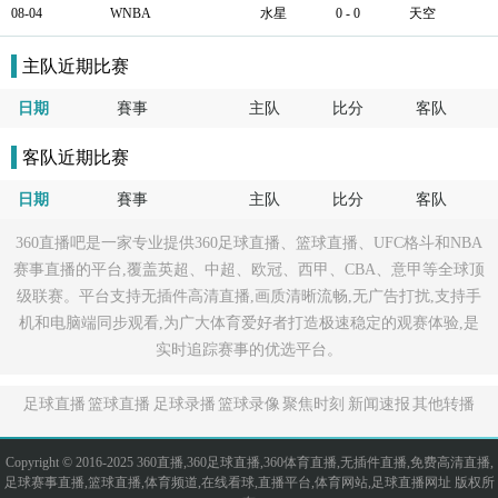
08-04
WNBA
水星
0 - 0
天空
主队近期比赛
日期
賽事
主队
比分
客队
客队近期比赛
日期
賽事
主队
比分
客队
360直播吧是一家专业提供360足球直播、篮球直播、UFC格斗和NBA
赛事直播的平台,覆盖英超、中超、欧冠、西甲、CBA、意甲等全球顶
级联赛。平台支持无插件高清直播,画质清晰流畅,无广告打扰,支持手
机和电脑端同步观看,为广大体育爱好者打造极速稳定的观赛体验,是
实时追踪赛事的优选平台。
足球直播
篮球直播
足球录播
篮球录像
聚焦时刻
新闻速报
其他转播
Copyright © 2016-2025 360直播,360足球直播,360体育直播,无插件直播,免费高清直播,
足球赛事直播,篮球直播,体育频道,在线看球,直播平台,体育网站,足球直播网址 版权所