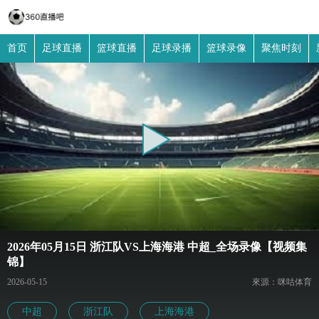
首页
足球直播
篮球直播
足球录播
篮球录像
聚焦时刻
2026年05月15日 浙江队VS上海海港 中超_全场录像【视频集
锦】
2026-05-15
來源：咪咕体育
中超
浙江队
上海海港