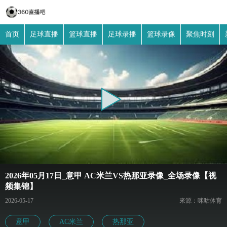
首页
足球直播
篮球直播
足球录播
篮球录像
聚焦时刻
2026年05月17日_意甲 AC米兰VS热那亚录像_全场录像【视
频集锦】
2026-05-17
來源：咪咕体育
意甲
AC米兰
热那亚