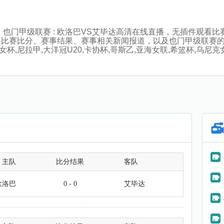
:45分，也门甲级联赛 : 欧洛巴VS艾毕达高清在线直播，无插件
、比赛比分、赛事结果、赛事相关新闻报道，以及也门甲级联赛
杯,尼拉甲,大洋冠U20,卡协杯,哥斯乙,亚海女联,希篮杯,乌尼克
主队
比分结果
客队
欧洛巴
0 - 0
艾毕达