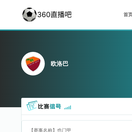
首
欧洛巴
【赛事名称】
也门甲