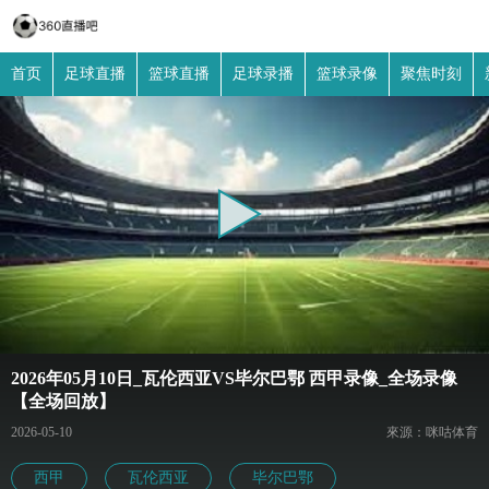
首页
足球直播
篮球直播
足球录播
篮球录像
聚焦时刻
2026年05月10日_瓦伦西亚VS毕尔巴鄂 西甲录像_全场录像
【全场回放】
2026-05-10
來源：咪咕体育
西甲
瓦伦西亚
毕尔巴鄂