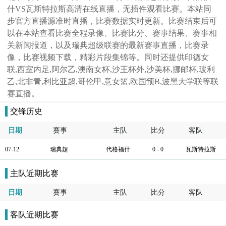
什VS瓦斯特拉斯高清在线直播，无插件观看比赛。本站同
步官方直播源准时直播，比赛数据实时更新。比赛结束后可
以在本站查看比赛全程录像、比赛比分、赛事结果、赛事相
关新闻报道，以及瑞典超级联赛的最新赛事直播，比赛录
像，比赛视频下载，精彩片段集锦等。同时还提供印德女
联,西室内足,阿尔乙,澳南女杯,沙王杯外,沙美杯,挪邮杯,玻利
乙,北非青,利比亚超,哥伦甲,意女篮,欧国预B,波黑大学联等联
赛直播。
交锋历史
日期
賽事
主队
比分
客队
07-12
瑞典超
代格福什
0 - 0
瓦斯特拉斯
主队近期比赛
日期
賽事
主队
比分
客队
客队近期比赛