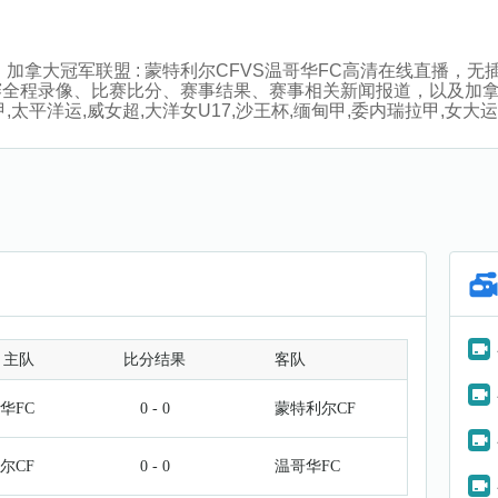
:00分，加拿大冠军联盟 : 蒙特利尔CFVS温哥华FC高清在线直
赛全程录像、比赛比分、赛事结果、赛事相关新闻报道，以及加
平洋运,威女超,大洋女U17,沙王杯,缅甸甲,委内瑞拉甲,女大运会
主队
比分结果
客队
华FC
0 - 0
蒙特利尔CF
尔CF
0 - 0
温哥华FC