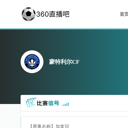
首
蒙特利尔CF
【赛事名称】
加拿冠