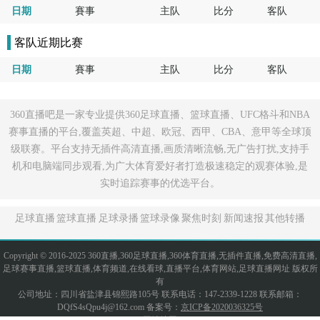
日期
賽事
主队
比分
客队
客队近期比赛
日期
賽事
主队
比分
客队
360直播吧是一家专业提供360足球直播、篮球直播、UFC格斗和NBA
赛事直播的平台,覆盖英超、中超、欧冠、西甲、CBA、意甲等全球顶
级联赛。平台支持无插件高清直播,画质清晰流畅,无广告打扰,支持手
机和电脑端同步观看,为广大体育爱好者打造极速稳定的观赛体验,是
实时追踪赛事的优选平台。
足球直播
篮球直播
足球录播
篮球录像
聚焦时刻
新闻速报
其他转播
Copyright © 2016-2025 360直播,360足球直播,360体育直播,无插件直播,免费高清直播,
足球赛事直播,篮球直播,体育频道,在线看球,直播平台,体育网站,足球直播网址 版权所
有
公司地址：四川省盐津县锦熙路105号 联系电话：147-2339-1228 联系邮箱：
DQfS4sQpu4j@162.com 备案号：
京ICP备2020036325号