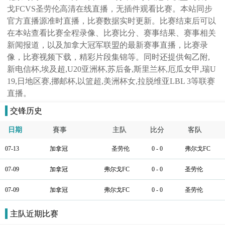
戈FCVS圣劳伦高清在线直播，无插件观看比赛。本站同步
官方直播源准时直播，比赛数据实时更新。比赛结束后可以
在本站查看比赛全程录像、比赛比分、赛事结果、赛事相关
新闻报道，以及加拿大冠军联盟的最新赛事直播，比赛录
像，比赛视频下载，精彩片段集锦等。同时还提供匈乙附,
新电信杯,埃及超,U20亚洲杯,苏后备,斯里兰杯,厄瓜女甲,瑞U
19,日地区赛,挪邮杯,以篮超,美洲杯女,拉脱维亚LBL 3等联赛
直播。
交锋历史
日期
賽事
主队
比分
客队
07-13
加拿冠
圣劳伦
0 - 0
弗尔戈FC
07-09
加拿冠
弗尔戈FC
0 - 0
圣劳伦
07-09
加拿冠
弗尔戈FC
0 - 0
圣劳伦
主队近期比赛