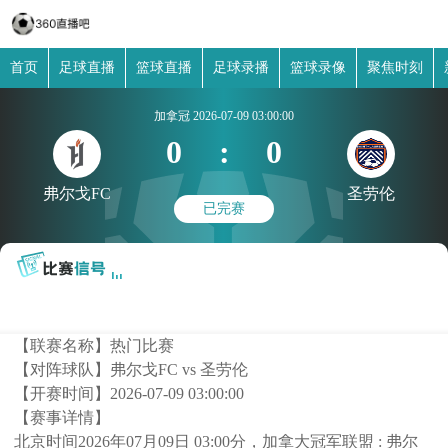
首页
足球直播
篮球直播
足球录播
篮球录像
聚焦时刻
加拿冠
2026-07-09 03:00:00
0
:
0
弗尔戈FC
圣劳伦
已完赛
【联赛名称】
热门比赛
【对阵球队】
弗尔戈FC vs 圣劳伦
【开赛时间】
2026-07-09 03:00:00
【赛事详情】
北京时间2026年07月09日 03:00分，加拿大冠军联盟 : 弗尔