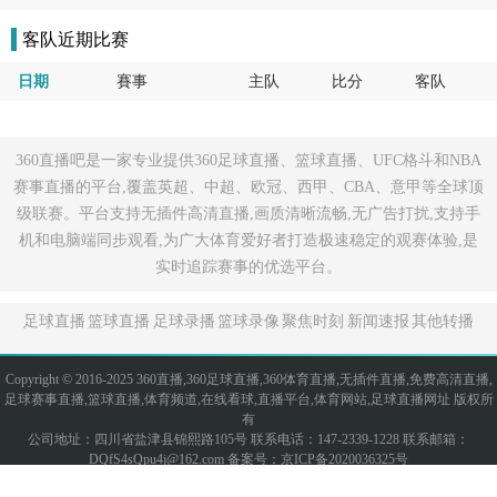
客队近期比赛
日期
賽事
主队
比分
客队
360直播吧是一家专业提供360足球直播、篮球直播、UFC格斗和NBA
赛事直播的平台,覆盖英超、中超、欧冠、西甲、CBA、意甲等全球顶
级联赛。平台支持无插件高清直播,画质清晰流畅,无广告打扰,支持手
机和电脑端同步观看,为广大体育爱好者打造极速稳定的观赛体验,是
实时追踪赛事的优选平台。
足球直播
篮球直播
足球录播
篮球录像
聚焦时刻
新闻速报
其他转播
Copyright © 2016-2025 360直播,360足球直播,360体育直播,无插件直播,免费高清直播,
足球赛事直播,篮球直播,体育频道,在线看球,直播平台,体育网站,足球直播网址 版权所
有
公司地址：四川省盐津县锦熙路105号 联系电话：147-2339-1228 联系邮箱：
DQfS4sQpu4j@162.com 备案号：
京ICP备2020036325号
网站地图