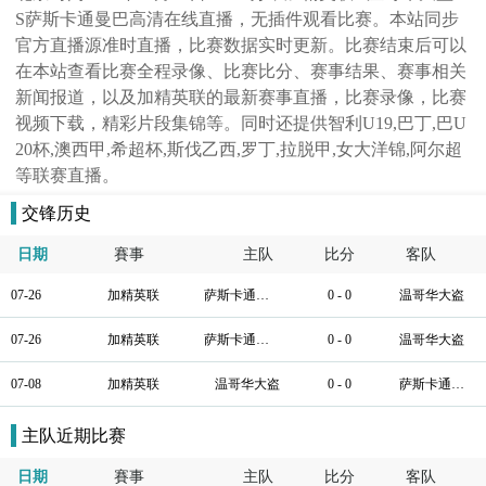
S萨斯卡通曼巴高清在线直播，无插件观看比赛。本站同步
官方直播源准时直播，比赛数据实时更新。比赛结束后可以
在本站查看比赛全程录像、比赛比分、赛事结果、赛事相关
新闻报道，以及加精英联的最新赛事直播，比赛录像，比赛
视频下载，精彩片段集锦等。同时还提供智利U19,巴丁,巴U
20杯,澳西甲,希超杯,斯伐乙西,罗丁,拉脱甲,女大洋锦,阿尔超
等联赛直播。
交锋历史
日期
賽事
主队
比分
客队
07-26
加精英联
萨斯卡通曼巴
0 - 0
温哥华大盗
07-26
加精英联
萨斯卡通曼巴
0 - 0
温哥华大盗
07-08
加精英联
温哥华大盗
0 - 0
萨斯卡通曼巴
主队近期比赛
日期
賽事
主队
比分
客队