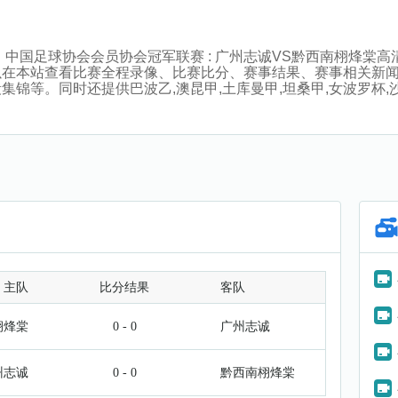
:00分，中国足球协会会员协会冠军联赛 : 广州志诚VS黔西南栩
以在本站查看比赛全程录像、比赛比分、赛事结果、赛事相关新
等。同时还提供巴波乙,澳昆甲,土库曼甲,坦桑甲,女波罗杯,沙特
主队
比分结果
客队
栩烽棠
0 - 0
广州志诚
州志诚
0 - 0
黔西南栩烽棠