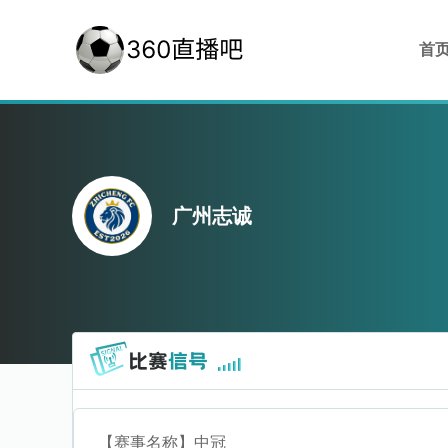
首
广州志诚
【赛事名称】
中冠