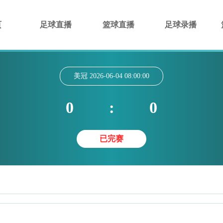
页
足球直播
篮球直播
足球录播
美冠
2026-06-04 08:00:00
0
:
0
已完赛