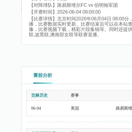
【对阵球队】
路易斯维尔FC vs 伯明翰军团
【开赛时间】
2026-06-04 08:00:00
【比赛详情】
北京时间2026年06月04日 08
播，比赛数据实时更新。比赛结束后可以在本站
像，比赛视频下载，精彩片段集锦等。同时还提供英南联杯
联,波黑联,澳南部女联等联赛直播。
賽前分析
交鋒历史
赛事
06-04
美冠
路易斯维