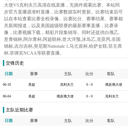
大使VS克利夫兰高清在线直播，无插件观看比赛。本站同
步官方直播源准时直播，比赛数据实时更新。比赛结束后可
以在本站查看比赛全程录像、比赛比分、赛事结果、赛事相
关新闻报道，以及美国超级联赛的最新赛事直播，比赛录
像，比赛视频下载，精彩片段集锦等。同时还提供白俄乙,
意青锦杯,阿尔青杯,阿超联杯,世大洋预,冰岛乙,克亚丙,非国
锦标,吉尔吉杯,突尼斯Nationale 1,马元首杯,哈萨女联,菲主席
杯,菲律宾NCAA等联赛直播。
交锋历史
日期
賽事
主队
比分
客队
06-18
美超
克利夫兰
0 - 0
俄亥俄大使
06-04
美超
俄亥俄大使
0 - 0
克利夫兰
主队近期比赛
日期
賽事
主队
比分
客队