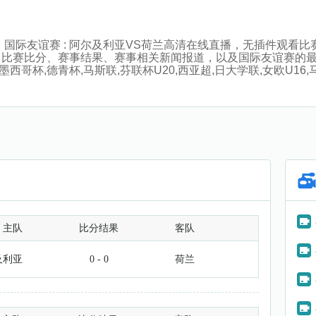
:45分，国际友谊赛 : 阿尔及利亚VS荷兰高清在线直播，无插件
、比赛比分、赛事结果、赛事相关新闻报道，以及国际友谊赛的
西哥杯,德青杯,马斯联,芬联杯U20,西亚超,日大学联,女欧U16
主队
比分结果
客队
及利亚
0 - 0
荷兰