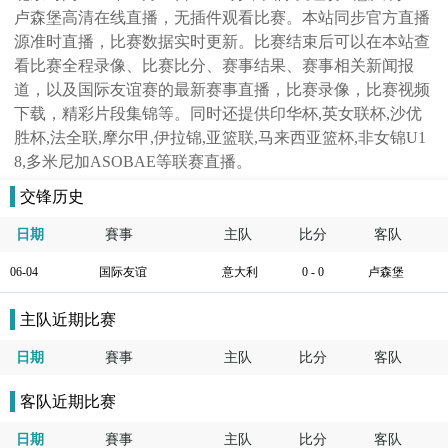
卢森堡高清在线直播，无插件观看比赛。本站同步官方直播
源准时直播，比赛数据实时更新。比赛结束后可以在本站查
看比赛全程录像、比赛比分、赛事结果、赛事相关新闻报
道，以及国际友谊赛的最新赛事直播，比赛录像，比赛视频
下载，精彩片段集锦等。同时还提供印华杯,英女联杯,沙优
胜杯,法全联,摩尔甲,伊拉锦,亚篮联,马来西亚篮杯,非女锦U1
8,多米尼加ASOBAE等联赛直播。
交锋历史
日期
賽事
主队
比分
客队
06-04
国际友谊
意大利
0 - 0
卢森堡
主队近期比赛
日期
賽事
主队
比分
客队
客队近期比赛
日期
賽事
主队
比分
客队