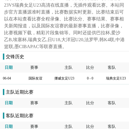
23VS瑞典女足U23高清在线直播，无插件观看比赛。本站同
步官方直播源准时直播，比赛数据实时更新。比赛结束后可
以在本站查看比赛全程录像、比赛比分、赛事结果、赛事相
关新闻报道，以及国际友谊赛的最新赛事直播，比赛录像，
比赛视频下载，精彩片段集锦等。同时还提供巴拉杯,爱沙
乙B,埃塞杯,瑞典女乙,日U18,大洋冠U20,法罗甲,韩K4联,中港
篮联,墨CIBAPAC等联赛直播。
交锋历史
日期
賽事
主队
比分
客队
06-04
国际友谊
挪威女足U23
0 - 0
瑞典女足U23
主队近期比赛
日期
賽事
主队
比分
客队
客队近期比赛
日期
賽事
主队
比分
客队