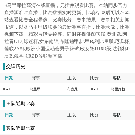
S马里库拉高清在线直播，无插件观看比赛。本站同步官方
直播源准时直播，比赛数据实时更新。比赛结束后可以在本
站查看比赛全程录像、比赛比分、赛事结果、赛事相关新闻
报道，以及马里甲级联赛的最新赛事直播，比赛录像，比赛
视频下载，精彩片段集锦等。同时还提供印喀联,奥北选,阿
拉青U17,球迷杯,女东南锦,布隆迪甲,比甲B,利比里联,厄瓜杯,
葡联2A杯,欧洲小国运动会男子篮球,欧女锦U16B级,法领杯P
ro B,俄学联RZD等联赛直播。
交锋历史
日期
賽事
主队
比分
客队
06-03
马里甲
布古尼
0 - 0
马里库拉
主队近期比赛
日期
賽事
主队
比分
客队
客队近期比赛