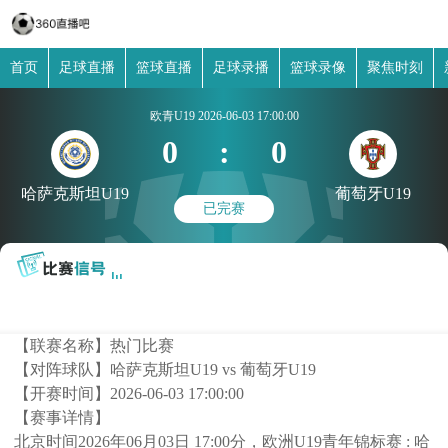
首页
足球直播
篮球直播
足球录播
篮球录像
聚焦时刻
欧青U19
2026-06-03 17:00:00
0
:
0
哈萨克斯坦U19
葡萄牙U19
已完赛
【联赛名称】
热门比赛
【对阵球队】
哈萨克斯坦U19 vs 葡萄牙U19
【开赛时间】
2026-06-03 17:00:00
【赛事详情】
北京时间2026年06月03日 17:00分，欧洲U19青年锦标赛 : 哈