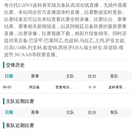
夸尔托U20VS皮科将军镇后备队高清在线直播，无插件观看
比赛。本站同步官方直播源准时直播，比赛数据实时更新。
比赛结束后可以在本站查看比赛全程录像、比赛比分、赛事
结果、赛事相关新闻报道，以及阿根廷后备联赛的最新赛事
直播，比赛录像，比赛视频下载，精彩片段集锦等。同时还
提供英后备,巴亚甲,巴塞阿乙,也超杯,乌拉乙,土丙,萨亚女超,
日高U18杯,列支杯,叙篮锦,西班牙EBA,瑞士杯女,菲篮联,俄
篮甲,NCAAB等联赛直播。
交锋历史
日期
賽事
主队
比分
客队
06-03
阿后备
里奥夸尔托U20
0 - 0
皮科将军镇后备队
主队近期比赛
日期
賽事
主队
比分
客队
客队近期比赛