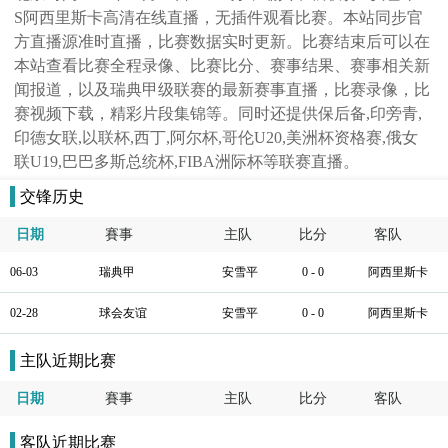
S阿西里斯卡高清在线直播，无插件观看比赛。本站同步官
方直播源准时直播，比赛数据实时更新。比赛结束后可以在
本站查看比赛全程录像、比赛比分、赛事结果、赛事相关新
闻报道，以及瑞典甲级联赛的最新赛事直播，比赛录像，比
赛视频下载，精彩片段集锦等。同时还提供保后备,印旁青,
印德女联,以联杯,西丁,阿尔杯,哥伦U20,美洲杯资格赛,俄女
联U19,巴巴多斯总统杯,FIBA洲际杯等联赛直播。
交锋历史
日期
賽事
主队
比分
客队
06-03
瑞典甲
安雪平
0 - 0
阿西里斯卡
02-28
球会友谊
安雪平
0 - 0
阿西里斯卡
主队近期比赛
日期
賽事
主队
比分
客队
客队近期比赛