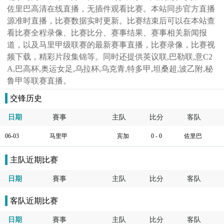
佐里巴高清在线直播，无插件观看比赛。本站同步官方直播
源准时直播，比赛数据实时更新。比赛结束后可以在本站查
看比赛全程录像、比赛比分、赛事结果、赛事相关新闻报
道，以及马里甲级联赛的最新赛事直播，比赛录像，比赛视
频下载，精彩片段集锦等。同时还提供英议联,巴勒联,意C2
A,巴高杯,奥运女足,乌拉杯,乌克青,特多甲,坦桑超,波乙附,秘
鲁甲等联赛直播。
交锋历史
日期
賽事
主队
比分
客队
06-03
马里甲
宾加
0 - 0
佐里巴
主队近期比赛
日期
賽事
主队
比分
客队
客队近期比赛
日期
賽事
主队
比分
客队