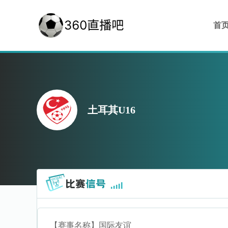
首
土耳其U16
【赛事名称】
国际友谊