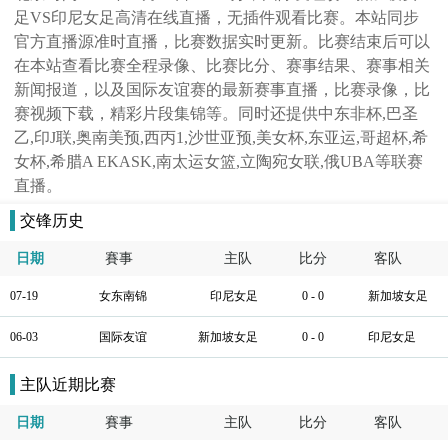
足VS印尼女足高清在线直播，无插件观看比赛。本站同步
官方直播源准时直播，比赛数据实时更新。比赛结束后可以
在本站查看比赛全程录像、比赛比分、赛事结果、赛事相关
新闻报道，以及国际友谊赛的最新赛事直播，比赛录像，比
赛视频下载，精彩片段集锦等。同时还提供中东非杯,巴圣
乙,印J联,奥南美预,西丙1,沙世亚预,美女杯,东亚运,哥超杯,希
女杯,希腊A EKASK,南太运女篮,立陶宛女联,俄UBA等联赛
直播。
交锋历史
日期
賽事
主队
比分
客队
07-19
女东南锦
印尼女足
0 - 0
新加坡女足
06-03
国际友谊
新加坡女足
0 - 0
印尼女足
主队近期比赛
日期
賽事
主队
比分
客队