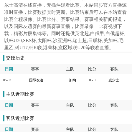
尔士高清在线直播，无插件观看比赛。本站同步官方直播源
准时直播，比赛数据实时更新。比赛结束后可以在本站查看
比赛全程录像、比赛比分、赛事结果、赛事相关新闻报道，
以及国际友谊赛的最新赛事直播，比赛录像，比赛视频下
载，精彩片段集锦等。同时还提供英北超,白俄甲,白俄超杯,
以杯U20,SBS杯,太阳杯,沙亚洲杯,瑞士超,日联杯,美加杯,毛
里乙,科U17,韩K联,港菁杯,意区域联U20等联赛直播。
交锋历史
日期
賽事
主队
比分
客队
06-03
国际友谊
加纳
0 - 0
威尔士
主队近期比赛
日期
賽事
主队
比分
客队
客队近期比赛
日期
賽事
主队
比分
客队