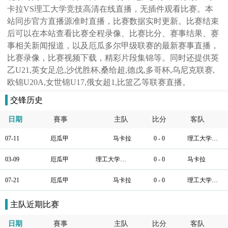
卡拉VS理工大学竞技高清在线直播，无插件观看比赛。本
站同步官方直播源准时直播，比赛数据实时更新。比赛结束
后可以在本站查看比赛全程录像、比赛比分、赛事结果、赛
事相关新闻报道，以及厄瓜多尔甲级联赛的最新赛事直播，
比赛录像，比赛视频下载，精彩片段集锦等。同时还提供英
乙U21,英女足总,沙优胜杯,桑给超,德戊,多哥杯,乌尼克联赛,
欧锦U20A,女世锦U17,俄女超1,比篮乙等联赛直播。
交锋历史
日期
賽事
主队
比分
客队
07-11
厄瓜甲
马卡拉
0 - 0
理工大学竞技
03-09
厄瓜甲
理工大学竞技
0 - 0
马卡拉
07-21
厄瓜甲
马卡拉
0 - 0
理工大学竞技
主队近期比赛
日期
賽事
主队
比分
客队