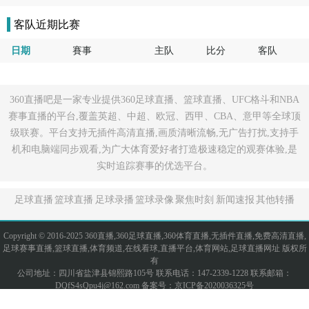
客队近期比赛
日期
賽事
主队
比分
客队
360直播吧是一家专业提供360足球直播、篮球直播、UFC格斗和NBA
赛事直播的平台,覆盖英超、中超、欧冠、西甲、CBA、意甲等全球顶
级联赛。平台支持无插件高清直播,画质清晰流畅,无广告打扰,支持手
机和电脑端同步观看,为广大体育爱好者打造极速稳定的观赛体验,是
实时追踪赛事的优选平台。
足球直播
篮球直播
足球录播
篮球录像
聚焦时刻
新闻速报
其他转播
Copyright © 2016-2025 360直播,360足球直播,360体育直播,无插件直播,免费高清直播,
足球赛事直播,篮球直播,体育频道,在线看球,直播平台,体育网站,足球直播网址 版权所
有
公司地址：四川省盐津县锦熙路105号 联系电话：147-2339-1228 联系邮箱：
DQfS4sQpu4j@162.com 备案号：
京ICP备2020036325号
网站地图