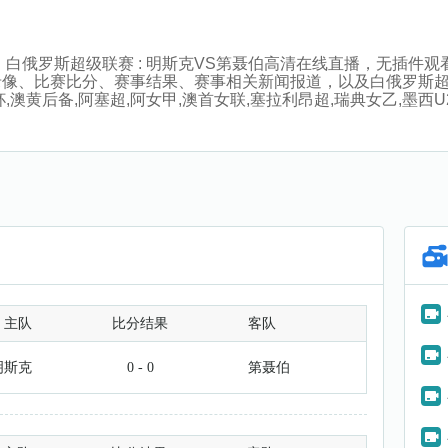
:00分，白俄罗斯超级联赛 : 明斯克VS第聂伯高清在线直播，无
录像、比赛比分、赛事结果、赛事相关新闻报道，以及白俄罗斯
黄后备,阿塞超,阿女甲,澳首女联,塞拉利昂超,瑞典女乙,墨西U20,
主队
比分结果
客队
明斯克
0 - 0
第聂伯