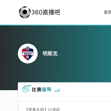
首
明斯克
【赛事名称】
白俄超