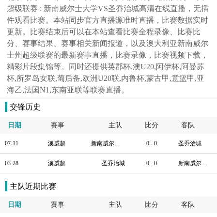
超级联赛 : 新南威尔士大学VS圣乔治城高清在线直播，无插
件观看比赛。本站同步官方直播源准时直播，比赛数据实时
更新。比赛结束后可以在本站查看比赛全程录像、比赛比
分、赛事结果、赛事相关新闻报道，以及澳大利亚新南威尔
士州超级联赛的最新赛事直播，比赛录像，比赛视频下载，
精彩片段集锦等。同时还提供英郡杯,澳U20,阿伊杯,阿曼苏
杯,所罗岛女联,葡后备,欧洲U20联,内鲁杯,蒙古甲,意篮甲,亚
海乙,法国N1,东南亚联等联赛直播。
交锋历史
日期
賽事
主队
比分
客队
07-11
澳威超
新南威尔士大学
0 - 0
圣乔治城
03-28
澳威超
圣乔治城
0 - 0
新南威尔士大学
主队近期比赛
日期
賽事
主队
比分
客队