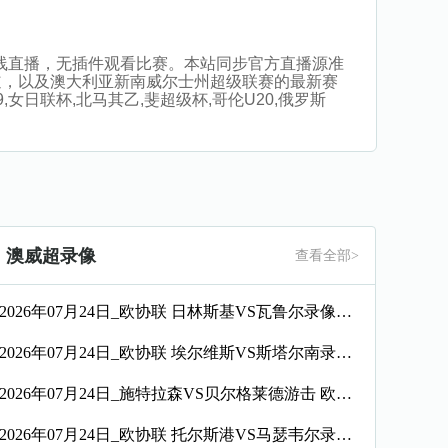
高清在线直播，无插件观看比赛。本站同步官方直播源准
道，以及澳大利亚新南威尔士州超级联赛的最新赛
女日联杯,北马其乙,斐超级杯,哥伦U20,俄罗斯
澳威超录像
查看全部>
2026年07月24日_欧协联 日林斯基VS瓦鲁尔录像_全场录像【高清回放】
2026年07月24日_欧协联 埃尔维斯VS斯塔尔南录像_高清录像【全场回放】
2026年07月24日_施特拉森VS贝尔格莱德游击 欧协联录像_全场录像【全场回放】
2026年07月24日_欧协联 托尔斯港VS马瑟韦尔录像_全场录像【高清回放】