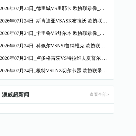
2026年07月24日_德里城VS里耶卡 欧协联录像_全场录像【高清回放】
2026年07月24日_斯肯迪亚VSASK布拉沃 欧协联录像_高清录像【全场回放】
2026年07月24日_卡里鲁VS舒尔本 欧协联录像_高清录像【全场回放】
2026年07月24日_科佩尔VSNSI鲁纳维克 欧协联录像_全场录像【高清回放】
2026年07月24日_卢多格雷茨VS特拉维夫夏普尔 欧协联录像_高清录像【全场回放】
2026年07月24日_根特VSLNZ切尔卡瑟 欧协联录像_全场录像【高清回放】
澳威超新闻
查看全部>