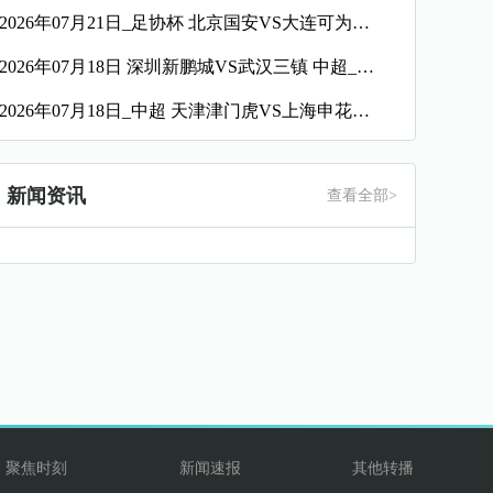
2026年07月21日_足协杯 北京国安VS大连可为录像_全场录像【全场回放】
2026年07月18日 深圳新鹏城VS武汉三镇 中超_全场录像【视频集锦】
2026年07月18日_中超 天津津门虎VS上海申花录像_全场录像【高清回放】
新闻资讯
查看全部>
聚焦时刻
新闻速报
其他转播