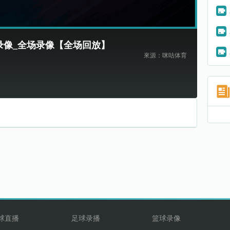
BA录像_全场录像【全场回放】
來源：咪咕体育
球直播
足球录播
篮球录像