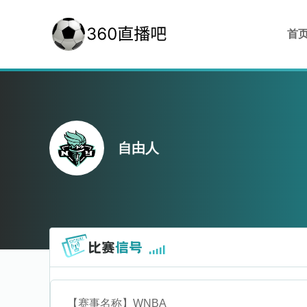
首
自由人
【赛事名称】
WNBA