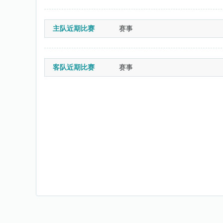
主队近期比赛
赛事
客队近期比赛
赛事