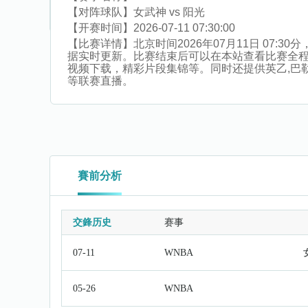
【对阵球队】
女武神 vs 阳光
【开赛时间】
2026-07-11 07:30:00
【比赛详情】
北京时间2026年07月11日 07
据实时更新。比赛结束后可以在本站查看比赛全
视频下载，精彩片段集锦等。同时还提供英乙,巴勒杯,
等联赛直播。
賽前分析
交鋒历史
赛事
07-11
WNBA
05-26
WNBA