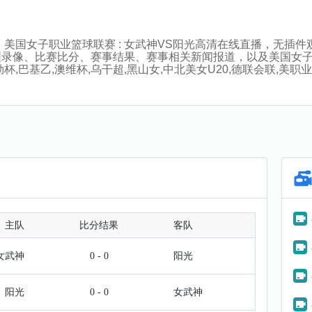
:30分，美国女子职业篮球联赛 : 女武神VS阳光高清在线直播，
程录像、比赛比分、赛事结果、赛事相关新闻报道，以及美国女
巴基乙,澳维杯,乌干超,黑山女,中北美女U20,德联会联,美职业,
主队
比分结果
客队
女武神
0 - 0
阳光
阳光
0 - 0
女武神