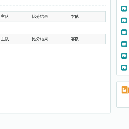
主队
比分结果
客队
主队
比分结果
客队