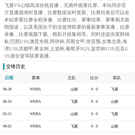
飞翼VS山猫高清在线直播，无插件观看比赛。本站同步官
方直播源准时直播，比赛数据实时更新。比赛结束后可以在
本站查看比赛全程录像、比赛比分、赛事结果、赛事相关新
闻报道，以及美国女子职业篮球联赛的最新赛事直播，比赛
录像，比赛视频下载，精彩片段集锦等。同时还提供英联锦
标,巴西U19,澳昆专联,阿伊杯,哥斯女甲,世亚预,女奥北美,海
湾U19,洪都甲,希女杯,土篮杯,葡萄牙N2A,篮世杯U19,厄瓜U
19,德女篮等联赛直播。
交锋历史
日期
賽事
主队
比分
客队
06-29
WNBA
山猫
0 - 0
飞翼
06-10
WNBA
飞翼
0 - 0
山猫
05-15
WNBA
山猫
0 - 0
飞翼
09-02
WNBA
飞翼
0 - 0
山猫