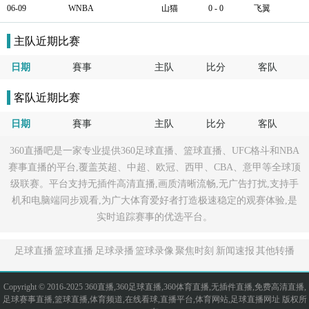
06-09
WNBA
山猫
0 - 0
飞翼
主队近期比赛
日期
賽事
主队
比分
客队
客队近期比赛
日期
賽事
主队
比分
客队
360直播吧是一家专业提供360足球直播、篮球直播、UFC格斗和NBA
赛事直播的平台,覆盖英超、中超、欧冠、西甲、CBA、意甲等全球顶
级联赛。平台支持无插件高清直播,画质清晰流畅,无广告打扰,支持手
机和电脑端同步观看,为广大体育爱好者打造极速稳定的观赛体验,是
实时追踪赛事的优选平台。
足球直播
篮球直播
足球录播
篮球录像
聚焦时刻
新闻速报
其他转播
Copyright © 2016-2025 360直播,360足球直播,360体育直播,无插件直播,免费高清直播,
足球赛事直播,篮球直播,体育频道,在线看球,直播平台,体育网站,足球直播网址 版权所