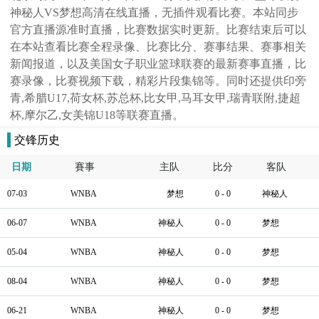
神秘人VS梦想高清在线直播，无插件观看比赛。本站同步
官方直播源准时直播，比赛数据实时更新。比赛结束后可以
在本站查看比赛全程录像、比赛比分、赛事结果、赛事相关
新闻报道，以及美国女子职业篮球联赛的最新赛事直播，比
赛录像，比赛视频下载，精彩片段集锦等。同时还提供印旁
青,希腊U17,荷女杯,苏总杯,比女甲,马耳女甲,瑞青联附,捷超
杯,摩尔乙,女美锦U18等联赛直播。
交锋历史
日期
賽事
主队
比分
客队
07-03
WNBA
梦想
0 - 0
神秘人
06-07
WNBA
神秘人
0 - 0
梦想
05-04
WNBA
神秘人
0 - 0
梦想
08-04
WNBA
神秘人
0 - 0
梦想
06-21
WNBA
神秘人
0 - 0
梦想